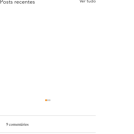
Ver tudo
Posts recentes
Ética
9 comentários