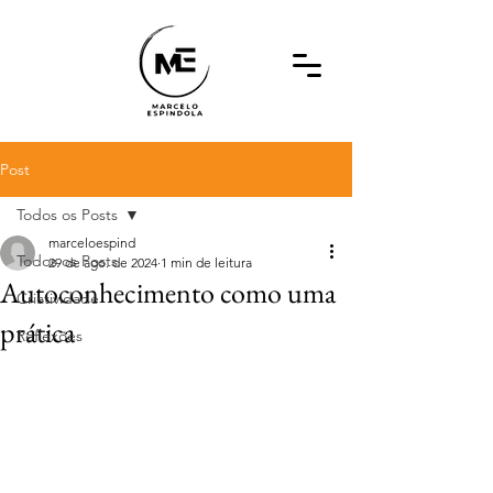
Post
Todos os Posts
marceloespind
Todos os Posts
29 de ago. de 2024
1 min de leitura
Autoconhecimento como uma
Criatividade
prática
Reflexões