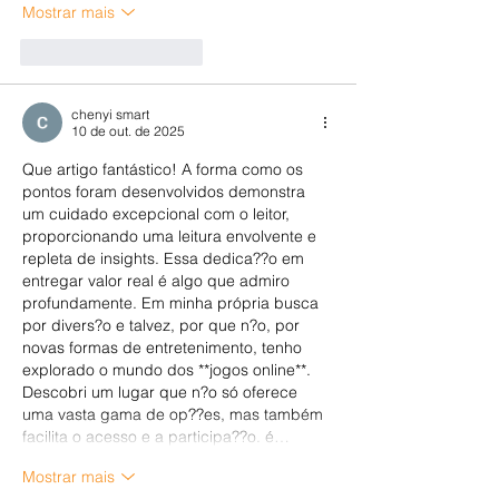
Mostrar mais
Curtir
Responder
chenyi smart
10 de out. de 2025
Que artigo fantástico! A forma como os 
pontos foram desenvolvidos demonstra 
um cuidado excepcional com o leitor, 
proporcionando uma leitura envolvente e 
repleta de insights. Essa dedica??o em 
entregar valor real é algo que admiro 
profundamente. Em minha própria busca 
por divers?o e talvez, por que n?o, por 
novas formas de entretenimento, tenho 
explorado o mundo dos **jogos online**. 
Descobri um lugar que n?o só oferece 
uma vasta gama de op??es, mas também 
facilita o acesso e a participa??o. é…
Mostrar mais