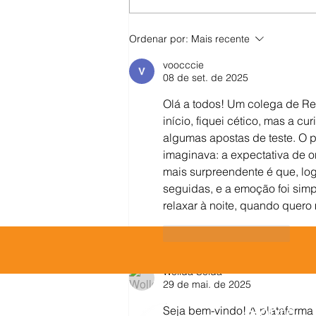
Autoconhecimento como uma
Ordenar por:
Mais recente
prática
voocccie
08 de set. de 2025
Olá a todos! Um colega de Rec
início, fiquei cético, mas a cur
algumas apostas de teste. O 
imaginava: a expectativa de o
mais surpreendente é que, log
seguidas, e a emoção foi simp
relaxar à noite, quando quero 
Curtir
Responder
Wollda Solda
29 de mai. de 2025
Sobre
Seja bem-vindo! A plataforma 