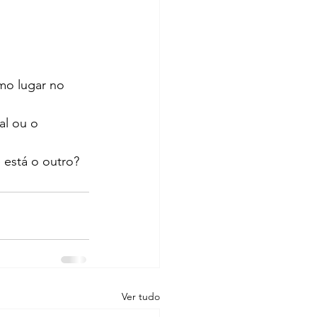
mo lugar no 
al ou o 
 está o outro?
Ver tudo