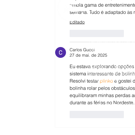
ampla gama de entretenimento,
Olá, meu nome é Marce
semana. Tudo é adaptado às n
com vasta experiência
Editado
interessei em ir além
Curtir
Responder
Meu interesse em apro
pensamento e a criaçã
Neurociências e Psicol
Carlos Gucci
27 de mai. de 2025
Aqui, no meu blog, voc
Eu estava explorando opções 
exploram a interseção e
comunicação e a gestão
sistema interessante de bolin
totalmente novo.
Resolvi testar 
plinko
 e gostei 
bolinha rolar pelos obstácul
Meu objetivo é simples:
equilibraram minhas perdas ante
ideias, planejar e exec
durante as férias no Nordeste.
usando o potencial da
Curtir
Responder