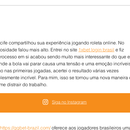
ife compartilhou sua experiência jogando roleta online. No 
iosidade falou mais alto. Entrei no site 
1xbet login brasil
 e fiz 
processo em si acabou sendo muito mais interessante do que e
nde a bola vai parar causa uma tensão e uma emoção incríveis
o nas primeiras jogadas, acertei o resultado várias vezes 
lesmente incrível. Para mim, isso se tornou uma nova maneira 
me distrair do trabalho.
Siga no Instagram
https://ggbet-brazil.com/
 oferece aos jogadores brasileiros um