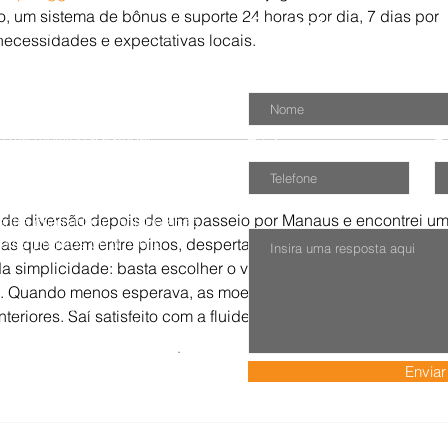
 um sistema de bônus e suporte 24 horas por dia, 7 dias por 
Contato
lo Espindola. Sou um engenheiro
ecessidades e expectativas locais.
 em gestão de projetos, mas me
 dos cronogramas e orçamentos.
Nome
fundar a conexão entre o
o me motivou a estudar
Telefone
E
ogia.
ê vai encontrar conteúdos que
de diversão depois de um passeio por Manaus e encontrei um
ntre criatividade, colaboração,
 de projetos de um jeito
has que caem entre pinos, despertando minha curiosidade. 
da simplicidade: basta escolher o valor da aposta e deixar a 
os. Quando menos esperava, as moedas extras apareceram e 
 ajudar você a estruturar suas
riores. Saí satisfeito com a fluidez do jogo e já planejo voltar
utar projetos com mais eficiência,
 mente humana ao seu favor
.
Enviar