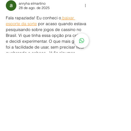
anryha elmartino
28 de ago. de 2025
Fala rapaziada! Eu conheci o
 baixar 
esporte da sorte
 por acaso quando estava 
pesquisando sobre jogos de cassino no 
Brasil. Vi que tinha essa opção pra celular 
e decidi experimentar. O que mais gostei 
foi a facilidade de usar, sem precisar ficar 
quebrando a cabeça. Já fiz algumas 
apostas em partidas de futebol e também 
testei os joguinhos extras. Achei massa 
porque consigo fazer tudo de qualquer 
lugar, não precisa estar em casa grudado 
na tela.
Curtir
Responder
Mostrar mais comentários
Siga no Instagram