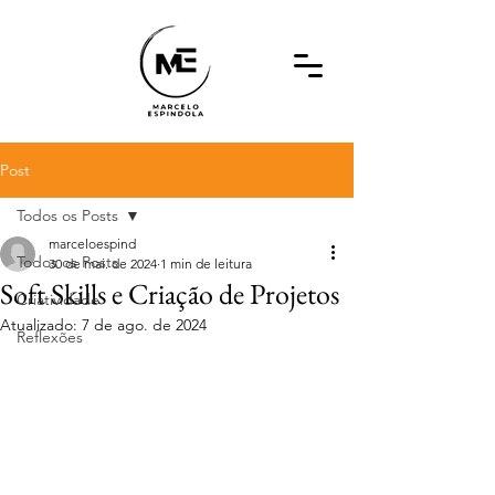
Post
Todos os Posts
marceloespind
Todos os Posts
30 de mai. de 2024
1 min de leitura
Soft Skills e Criação de Projetos
Criatividade
Atualizado:
7 de ago. de 2024
Reflexões